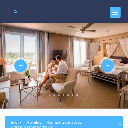
Inicio
Hoteles
Campiña de Jerez
Barceló Montecastillo